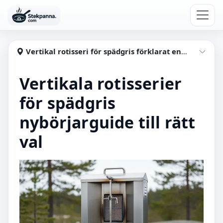
Hoppa till huvudinnehåll
Stekpanna
Vertikal rotisseri för spädgris förklarat enkelt och smarta val
Visa
Vertikala rotisserier
för spädgris
nybörjarguide till rätt
val