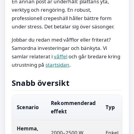
En annan post är underhåll: plattans yta,
verktyg och rengöring. En robust,
professionell crepeshäll håller bättre form
under stress. Det betalar sig över säsonger.
Jobbar du redan med våfflor eller friterat?
Samordna investeringar och bänkyta. Vi
samlar relaterat i
våffel
och går bredare kring
utrustning på
startsidan
.
Snabb översikt
Rekommenderad
Scenario
Typ
effekt
Hemma,
2000–2500 W
Enkel