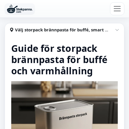
Hoppa till huvudinnehåll
Stekpanna
Välj storpack brännpasta för buffé, smart varmhållning
Visa
Guide för storpack
brännpasta för buffé
och varmhållning