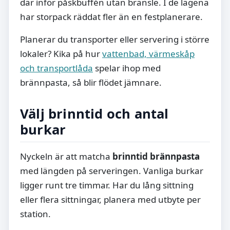
där inför påskbuffén utan bränsle. I de lägena
har storpack räddat fler än en festplanerare.
Planerar du transporter eller servering i större
lokaler? Kika på hur
vattenbad, värmeskåp
och transportlåda
spelar ihop med
brännpasta, så blir flödet jämnare.
Välj brinntid och antal
burkar
Nyckeln är att matcha
brinntid brännpasta
med längden på serveringen. Vanliga burkar
ligger runt tre timmar. Har du lång sittning
eller flera sittningar, planera med utbyte per
station.