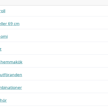
oll
eller 69 cm
nomi
t
ed hemmakök
h utföranden
mbinationer
ehör