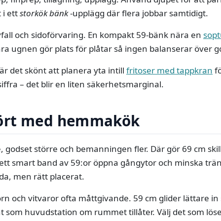
 i ett
storkök bänk
-upplägg där flera jobbar samtidigt.
avfall och sidoförvaring. En kompakt 59-bänk nära en
sopt
ra ugnen gör plats för plåtar så ingen balanserar över g
 är det skönt att planera yta intill
fritoser med tappkran
fö
iffra – det blir en liten säkerhetsmarginal.
fört med hemmakök
, godset större och bemanningen fler. Där gör 69 cm skill
 ett smart band av 59:or öppna gångytor och minska träng
åda, men rätt placerat.
n och vitvaror ofta måttgivande. 59 cm glider lättare in
t som huvudstation om rummet tillåter. Välj det som löse