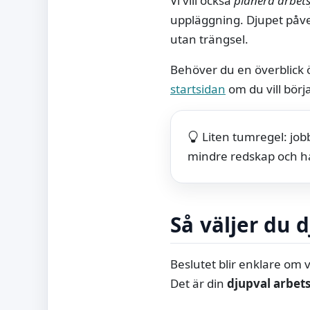
Vi vill också
planera arbet
uppläggning. Djupet påve
utan trängsel.
Behöver du en överblick öv
startsidan
om du vill börj
Liten tumregel: job
mindre redskap och ha
Så väljer du d
Beslutet blir enklare om 
Det är din
djupval arbe