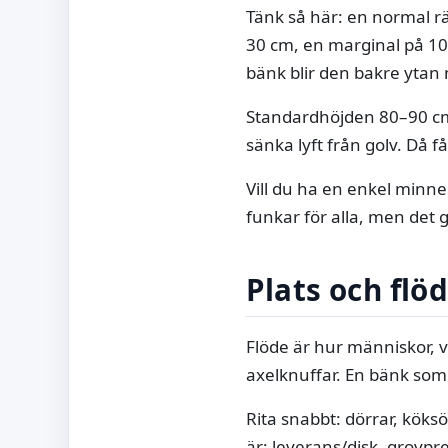
Tänk så här: en normal r
30 cm, en marginal på 10
bänk blir den bakre ytan
Standardhöjden 80–90 cm
sänka lyft från golv. Då f
Vill du ha en enkel minnes
funkar för alla, men det g
Plats och flöd
Flöde är hur människor, v
axelknuffar. En bänk som
Rita snabbt: dörrar, köks
är: leverans/disk, grovpre