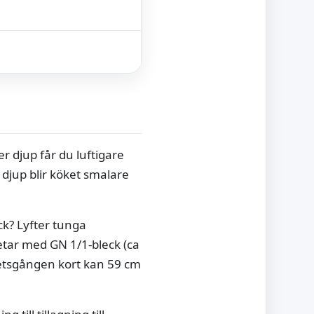
r djup får du luftigare
 djup blir köket smalare
ck? Lyfter tunga
etar med GN 1/1-bleck (ca
betsgången kort kan 59 cm