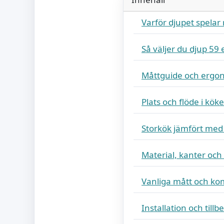
Varför djupet spelar r
Så väljer du djup 59 
Måttguide och ergo
Plats och flöde i köke
Storkök jämfört m
Material, kanter oc
Vanliga mått och ko
Installation och tillb