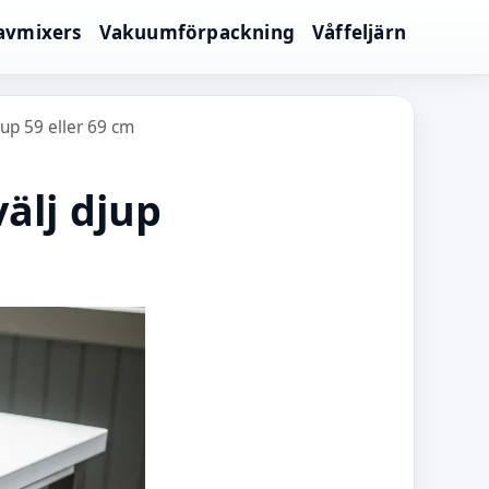
avmixers
Vakuumförpackning
Våffeljärn
jup 59 eller 69 cm
välj djup