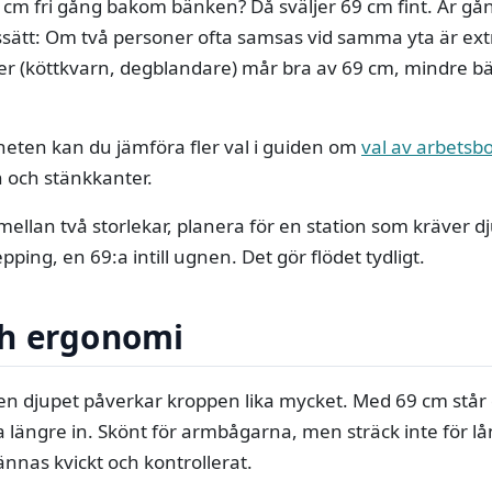
 cm fri gång bakom bänken? Då sväljer 69 cm fint. Är g
sätt: Om två personer ofta samsas vid samma yta är extra
er (köttkvarn, degblandare) mår bra av 69 cm, mindre b
elheten kan du jämföra fler val i guiden om
val av arbetsb
an och stänkkanter.
mellan två storlekar, planera för en station som kräver d
pping, en 69:a intill ugnen. Det gör flödet tydligt.
h ergonomi
men djupet påverkar kroppen lika mycket. Med 69 cm står 
 längre in. Skönt för armbågarna, men sträck inte för l
ännas kvickt och kontrollerat.