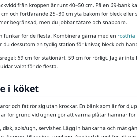
äckvidd från kroppen är runt 40–50 cm. På en 69-bänk k
 cm och fortfarande 25–30 cm yta bakom för bleck eller
 mer begränsad, men du jobbar tätare och snabbare.
 funkar för de flesta. Kombinera gärna med en
rostfria
år du dessutom en tydlig station för knivar, bleck och han
regel: 69 cm för stationärt, 59 cm för rörligt. Jag är inte 
uidar valet för de flesta.
e i köket
aror och fat rör sig utan krockar. En bänk som är för dju
 är för grund vid ugnen gör att varma plåtar hamnar för
ö, disk, spis/ugn, servisher. Lägg in bänkarna och mät gå
p, finprep, tillagning, upplägg. Använd djupet för att par