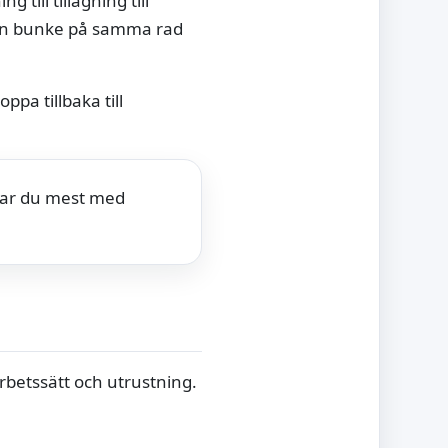
g till tillagning till
 en bunke på samma rad
oppa tillbaka till
bbar du mest med
arbetssätt och utrustning.