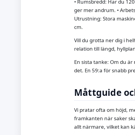
• Rumsbredd: Har du 120
ger mer andrum. • Arbets
Utrustning: Stora maskin
cm.
Vill du grotta ner dig i h
relation till längd, hyllpl
En sista tanke: Om du är 
det. En 59:a för snabb pre
Måttguide oc
Vi pratar ofta om höjd, 
framkanten när saker ska
allt närmare, vilket kan k