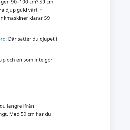
ången 90–100 cm? 59 cm
 djup guld värt. •
änkmaskiner klarar 59
ord
. Där sätter du djupet i
jup och en som inte gör
du längre ifrån
ångt. Med 59 cm har du