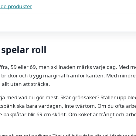
de produkter
spelar roll
ffra, 59 eller 69, men skillnaden märks varje dag. Med me
re brickor och trygg marginal framför kanten. Med mindre
 allt utan att sträcka.
rja med vad du gör mest. Skär grönsaker? Ställer upp ble
etsbänk ska bära vardagen, inte tvärtom. Om du ofta arb
re bakplåtar blir 69 cm skönt. Om köket är trångt och ar