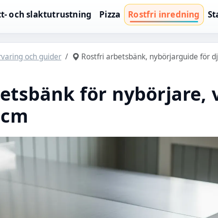
t- och slaktutrustning
Pizza
Rostfri inredning
St
örvaring och guider
Rostfri arbetsbänk, nybörjarguide för d
betsbänk för nybörjare, 
9 cm