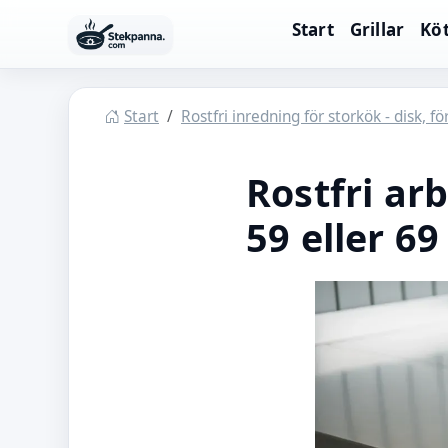
Hoppa till huvudinnehåll
Start
Grillar
Köt
Stekpanna
Start
Rostfri inredning för storkök - disk, f
Rostfri ar
59 eller 6