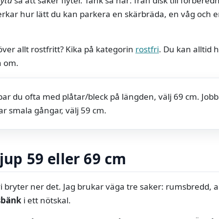
syta
så att saker flyter. Tänk så här: från disk till förberednin
rkar hur lätt du kan parkera en skärbräda, en våg och
er allt rostfritt? Kika på kategorin
rostfri
. Du kan alltid h
a om.
bar du ofta med plåtar/bleck på längden, välj 69 cm. Jo
r smala gångar, välj 59 cm.
jup 59 eller 69 cm
vi bryter ner det. Jag brukar väga tre saker: rumsbredd, 
tsbänk
i ett nötskal.