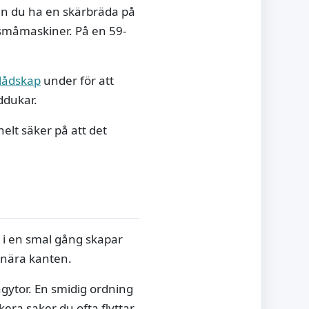
an du ha en skärbräda på
 småmaskiner. På en 59-
 lådskap
under för att
ddukar.
helt säker på att det
p i en smal gång skapar
 nära kanten.
ngytor. En smidig ordning
kera saker du ofta flyttar