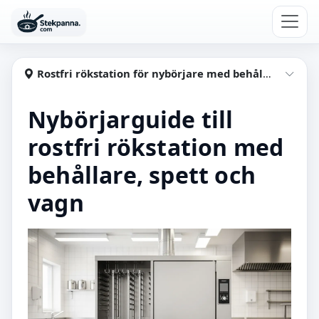
Hoppa till huvudinnehåll
Stekpanna
Rostfri rökstation för nybörjare med behållare, spett, vagn
Visa
Nybörjarguide till
rostfri rökstation med
behållare, spett och
vagn