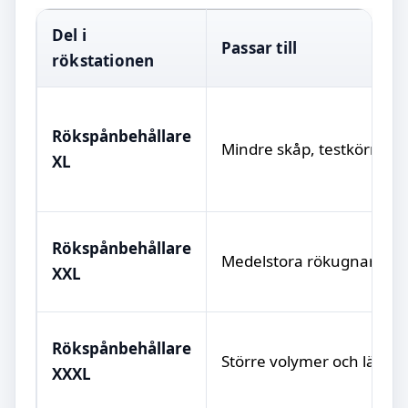
Del i
Passar till
rökstationen
Rökspånbehållare
Mindre skåp, testkörning,
XL
Rökspånbehållare
Medelstora rökugnar och g
XXL
Rökspånbehållare
Större volymer och längr
XXXL