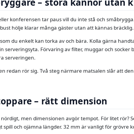
bryggare – stora kannor utan 
ller konferensen tar paus vill du inte stå och småbrygga.
bust hölje klarar många gäster utan att kännas bräcklig.
l som du enkelt kan torka av och bära. Kolla gärna handt
 serveringsyta. Förvaring av filter, muggar och socker 
a serveringen.
en redan rör sig. Två steg närmare matsalen slår att den
stoppare – rätt dimension
er nördigt, men dimensionen avgör tempot. För litet rör? 
gt spill och ojämna längder. 32 mm är vanligt för grövre ko