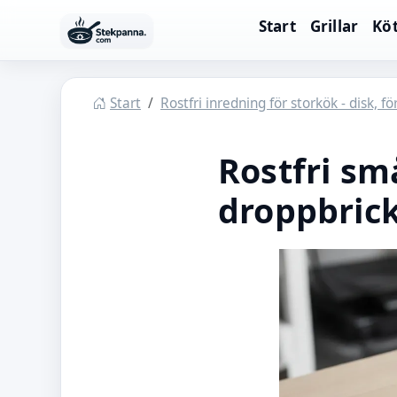
Hoppa till huvudinnehåll
Start
Grillar
Köt
Stekpanna
Start
Rostfri inredning för storkök - disk, f
Rostfri sm
droppbrick