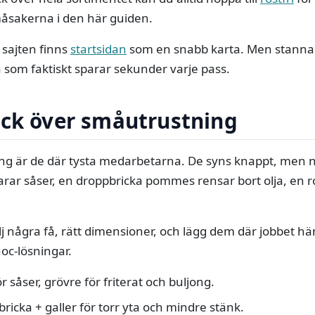
åsakerna i den här guiden.
a sajten finns
startsidan
som en snabb karta. Men stanna
a som faktiskt sparar sekunder varje pass.
ick över småutrustning
ng är de där tysta medarbetarna. De syns knappt, men 
klarar såser, en droppbricka pommes rensar bort olja, en ro
lj några få, rätt dimensioner, och lägg dem där jobbet hän
hoc-lösningar.
ör såser, grövre för friterat och buljong.
icka + galler för torr yta och mindre stänk.