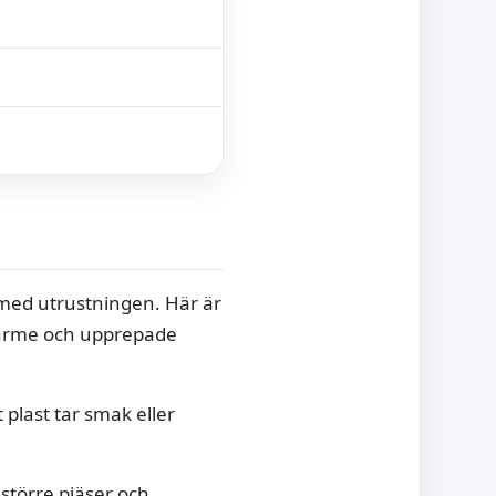
a med utrustningen. Här är
o, värme och upprepade
 plast tar smak eller
 större pjäser och