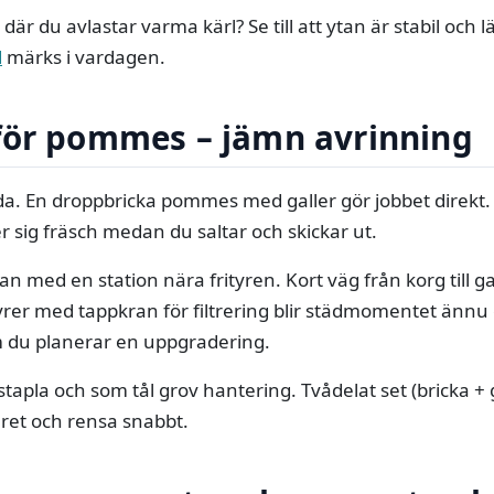
 där du avlastar varma kärl? Se till att ytan är stabil och l
d
märks i vardagen.
för pommes – jämn avrinning
ada. En droppbricka pommes med galler gör jobbet direkt. 
 sig fräsch medan du saltar och skickar ut.
an med en station nära frityren. Kort väg från korg till ga
yrer med tappkran för filtrering blir städmomentet ännu 
du planerar en uppgradering.
t stapla och som tål grov hantering. Tvådelat set (bricka + 
lret och rensa snabbt.