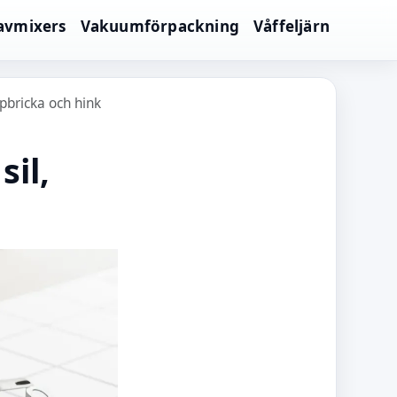
avmixers
Vakuumförpackning
Våffeljärn
ppbricka och hink
sil,