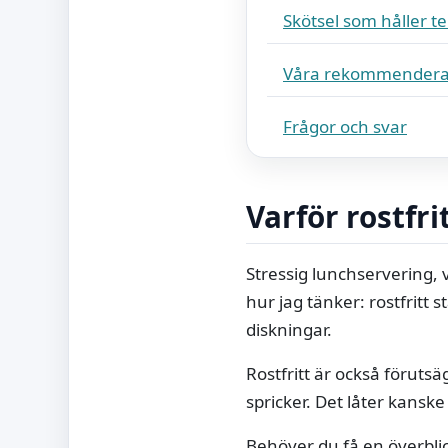
Skötsel som håller t
Våra rekommendera
Frågor och svar
Varför rostfri
Stressig lunchservering, 
hur jag tänker: rostfritt 
diskningar.
Rostfritt är också föruts
spricker. Det låter kanske 
Behöver du få en överblic