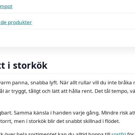
empot
de produkter
tt i storkök
varm panna, snabba lyft. När allt rullar vill du inte bråk
stål är tryggt, tåligt och lätt att hålla rent. Det tål temp
ägbart. Samma känsla i handen varje gång. Mindre risk att
torrt, men i storkök blir det snabbt skillnad i flödet.
k över hela sortimentet kan du alltid hoppa till
rostfri
för