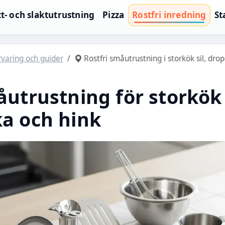
t- och slaktutrustning
Pizza
Rostfri inredning
St
örvaring och guider
Rostfri småutrustning i storkök sil, dro
åutrustning för storkök 
a och hink