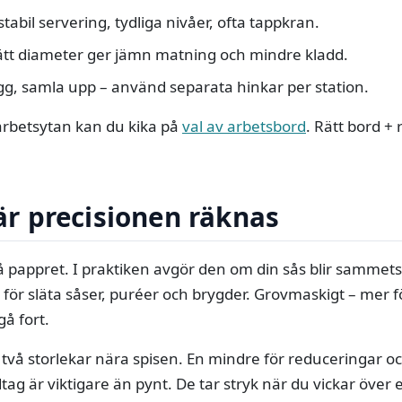
tabil servering, tydliga nivåer, ofta tappkran.
 rätt diameter ger jämn matning och mindre kladd.
lägg, samla upp – använd separata hinkar per station.
 arbetsytan kan du kika på
val av arbetsbord
. Rätt bord + 
när precisionen räknas
g på pappret. I praktiken avgör den om din sås blir sammet
 för släta såser, puréer och brygder. Grovmaskigt – mer f
gå fort.
t två storlekar nära spisen. En mindre för reduceringar oc
tag är viktigare än pynt. De tar stryk när du vickar över e