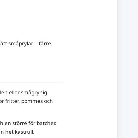
rätt småprylar = färre
slen eller smågrynig.
ör fritter, pommes och
h en större för batcher.
n het kastrull.