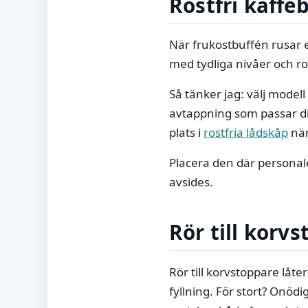
Rostfri kaffe
När frukostbuffén rusar e
med tydliga nivåer och ro
Så tänker jag: välj model
avtappning som passar din
plats i
rostfria lådskåp
när
Placera den där personal
avsides.
Rör till korv
Rör till korvstoppare låt
fyllning. För stort? Onödi