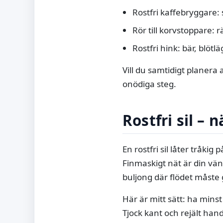
Rostfri kaffebryggare: s
Rör till korvstoppare:
Rostfri hink: bär, blöt
Vill du samtidigt planera
onödiga steg.
Rostfri sil – 
En rostfri sil låter tråki
Finmaskigt nät är din vän
buljong där flödet måste 
Här är mitt sätt: ha mins
Tjock kant och rejält hand