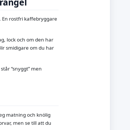
krångel
 En rostfri kaffebryggare
ag, lock och om den har
blir smidigare om du har
 står “snyggt” men
Seg matning och knölig
rvar, men se till att du