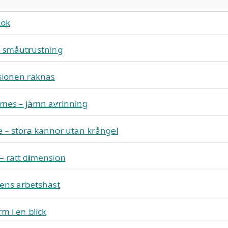
kök
r småutrustning
cisionen räknas
mes – jämn avrinning
e – stora kannor utan krångel
 – rätt dimension
gens arbetshäst
m i en blick