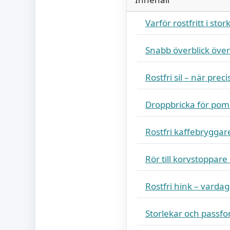
Varför rostfritt i stor
Snabb överblick öve
Rostfri sil – när pre
Droppbricka för pom
Rostfri kaffebryggar
Rör till korvstoppare
Rostfri hink – varda
Storlekar och passfor