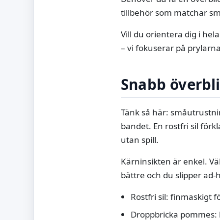
tillbehör som matchar sm
Vill du orientera dig i hel
– vi fokuserar på prylarn
Snabb överbl
Tänk så här: småutrustni
bandet. En rostfri sil för
utan spill.
Kärninsikten är enkel. Vä
bättre och du slipper ad-
Rostfri sil: finmaskigt f
Droppbricka pommes: br