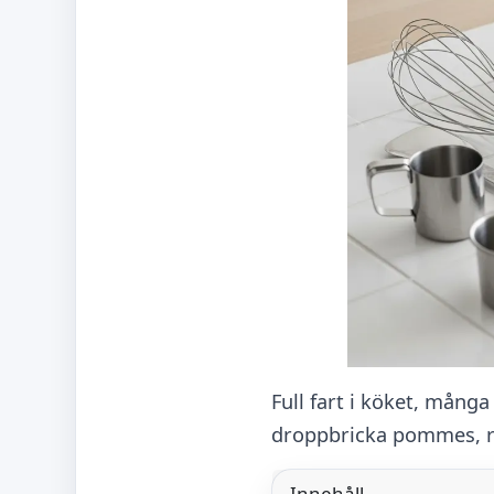
Full fart i köket, mång
droppbricka pommes, ros
Innehåll