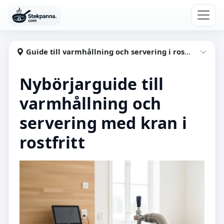
Hoppa till huvudinnehåll
Stekpanna
Guide till varmhållning och servering i rostfritt med kran
Visa
Nybörjarguide till
varmhållning och
servering med kran i
rostfritt