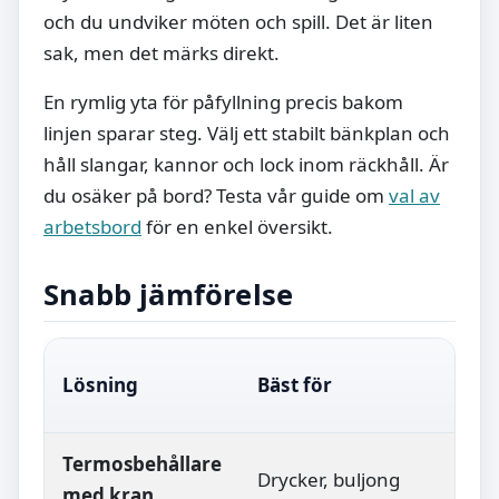
och du undviker möten och spill. Det är liten
sak, men det märks direkt.
En rymlig yta för påfyllning precis bakom
linjen sparar steg. Välj ett stabilt bänkplan och
håll slangar, kannor och lock inom räckhåll. Är
du osäker på bord? Testa vår guide om
val av
arbetsbord
för en enkel översikt.
Snabb jämförelse
Lösning
Bäst för
St
Termosbehållare
Drycker, buljong
Mob
med kran