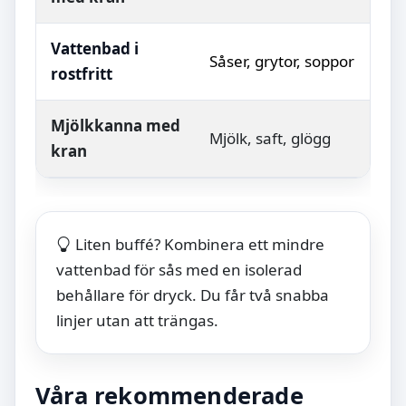
Vattenbad i
Såser, grytor, soppor
Jä
rostfritt
Mjölkkanna med
Mjölk, saft, glögg
Hög
kran
Liten buffé? Kombinera ett mindre
vattenbad för sås med en isolerad
behållare för dryck. Du får två snabba
linjer utan att trängas.
Våra rekommenderade